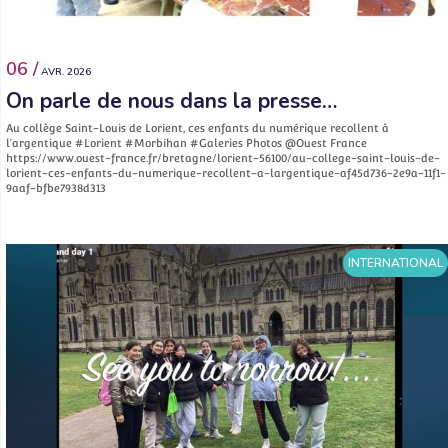
06 /
AVR. 2026
On parle de nous dans la presse…
Au collège Saint-Louis de Lorient, ces enfants du numérique recollent à
l’argentique #Lorient #Morbihan #Galeries Photos @Ouest France
https://www.ouest-france.fr/bretagne/lorient-56100/au-college-saint-louis-de-
lorient-ces-enfants-du-numerique-recollent-a-largentique-af45d736-2e9a-11f1-
9aaf-bfbe7938d313
INTERNATIONAL