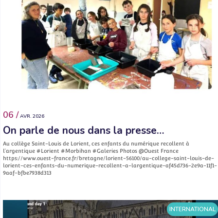
06 /
AVR. 2026
On parle de nous dans la presse…
Au collège Saint-Louis de Lorient, ces enfants du numérique recollent à
l’argentique #Lorient #Morbihan #Galeries Photos @Ouest France
https://www.ouest-france.fr/bretagne/lorient-56100/au-college-saint-louis-de-
lorient-ces-enfants-du-numerique-recollent-a-largentique-af45d736-2e9a-11f1-
9aaf-bfbe7938d313
INTERNATIONAL