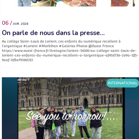
06 /
AVR. 2026
On parle de nous dans la presse…
Au collège Saint-Louis de Lorient, ces enfants du numérique recollent à
l’argentique #Lorient #Morbihan #Galeries Photos @Ouest France
https://www.ouest-france.fr/bretagne/lorient-56100/au-college-saint-louis-de-
lorient-ces-enfants-du-numerique-recollent-a-largentique-af45d736-2e9a-11f1-
9aaf-bfbe7938d313
INTERNATIONAL