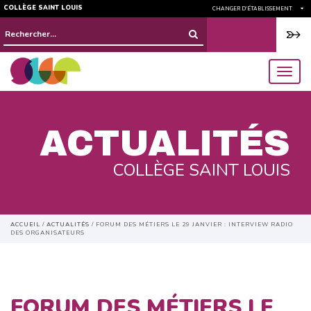
COLLÈGE SAINT LOUIS
CHANGER D'ÉTABLISSEMENT
Rechercher :
menu
ACTUALITÉS
COLLÈGE SAINT LOUIS
ACCUEIL
/
ACTUALITÉS
/
FORUM DES MÉTIERS LE 29 JANVIER : INTERVIEW RADIO
DES ORGANISATEURS
FORUM DES MÉTIERS LE