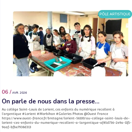
PÔLE ARTISTIQUE
06 /
AVR. 2026
On parle de nous dans la presse…
Au collège Saint-Louis de Lorient, ces enfants du numérique recollent à
l’argentique #Lorient #Morbihan #Galeries Photos @Ouest France
https://www.ouest-france.fr/bretagne/lorient-56100/au-college-saint-louis-de-
lorient-ces-enfants-du-numerique-recollent-a-largentique-af45d736-2e9a-11f1-
9aaf-bfbe7938d313