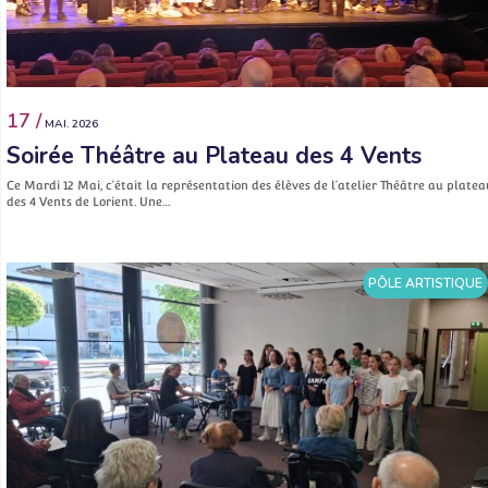
17 /
MAI. 2026
Soirée Théâtre au Plateau des 4 Vents
Ce Mardi 12 Mai, c’était la représentation des élèves de l’atelier Théâtre au platea
des 4 Vents de Lorient. Une…
PÔLE ARTISTIQUE