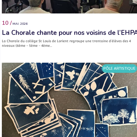
10 /
MAI. 2026
La Chorale chante pour nos voisins de l’EHP
La Chorale du collège St Louis de Lorient regroupe une trentaine d’élèves des 4
niveaux (6ème – 5ème – 4ème…
PÔLE ARTISTIQUE