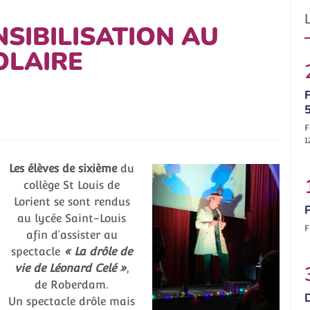
NSIBILISATION AU
OLAIRE
F
F
1
Les élèves de sixième
du
collège St Louis de
Lorient se sont rendus
au lycée Saint-Louis
F
afin d’assister au
spectacle
« La drôle de
vie de Léonard Celé »
,
de Roberdam.
Un spectacle drôle mais