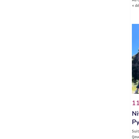
« d
11
Ni
Py
Suit
(Jeu