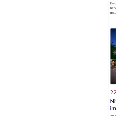
En c
béné
un…
22
Ni
im
Au c