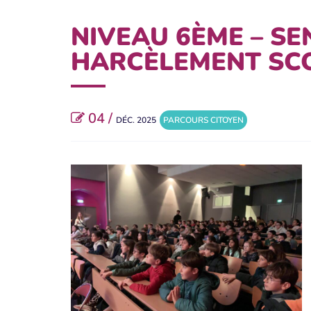
NIVEAU 6ÈME – SE
HARCÈLEMENT SC
04 /
DÉC. 2025
PARCOURS CITOYEN