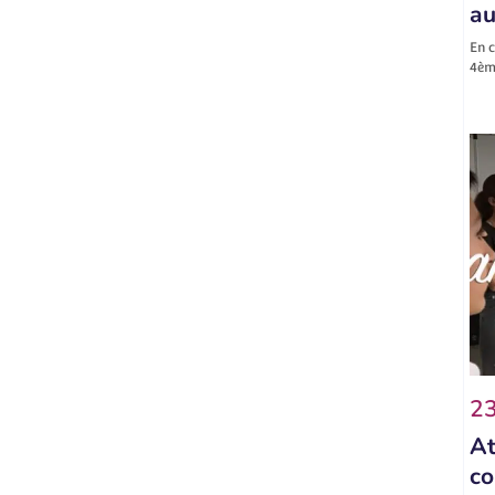
au
En c
4ème
23
At
co