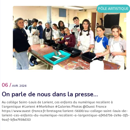
PÔLE ARTISTIQUE
06 /
AVR. 2026
On parle de nous dans la presse…
Au collège Saint-Louis de Lorient, ces enfants du numérique recollent à
l’argentique #Lorient #Morbihan #Galeries Photos @Ouest France
https://www.ouest-france.fr/bretagne/lorient-56100/au-college-saint-louis-de-
lorient-ces-enfants-du-numerique-recollent-a-largentique-af45d736-2e9a-11f1-
9aaf-bfbe7938d313