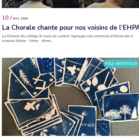
10 /
MAI. 2026
La Chorale chante pour nos voisins de l’EHP
La Chorale du collège St Louis de Lorient regroupe une trentaine d’élèves des 4
niveaux (6ème – 5ème – 4ème…
PÔLE ARTISTIQUE