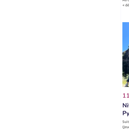
« d
11
Ni
Py
Suit
(Jeu