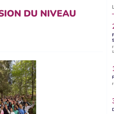
SION DU NIVEAU
F
F
1
F