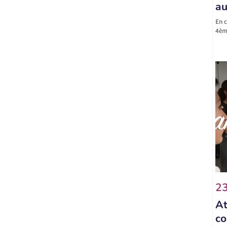
au
En c
4ème
23
At
co