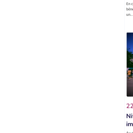
En c
béné
un…
22
Ni
im
Au c