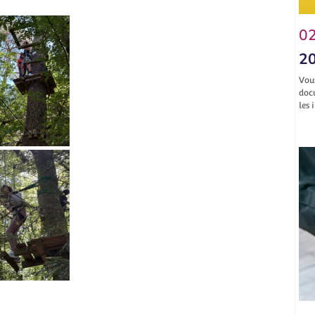
02
20
Vou
doc
les 