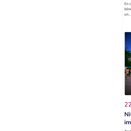
En c
béné
un…
22
Ni
im
Au c