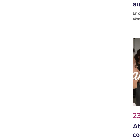
au
En c
4ème
23
At
co