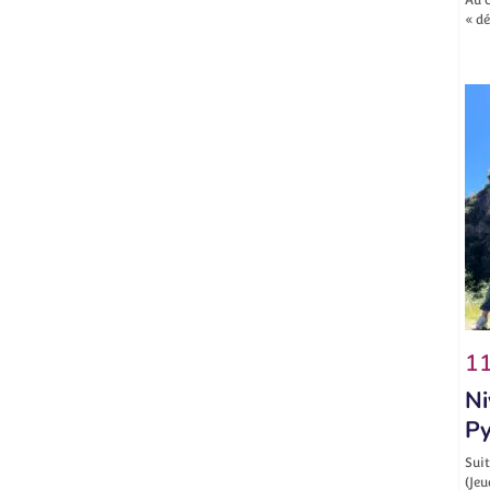
« d
11
Ni
Py
Suit
(Jeu