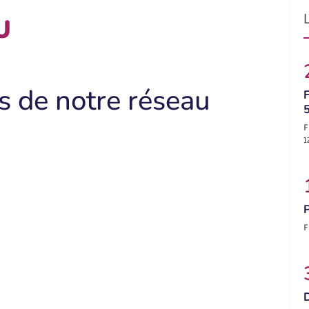
U
s de notre réseau
F
F
1
F