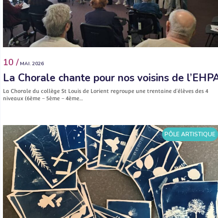
10 /
MAI. 2026
La Chorale chante pour nos voisins de l’EHP
La Chorale du collège St Louis de Lorient regroupe une trentaine d’élèves des 4
niveaux (6ème – 5ème – 4ème…
PÔLE ARTISTIQUE