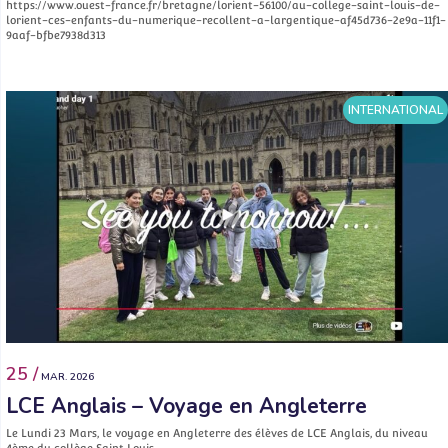
https://www.ouest-france.fr/bretagne/lorient-56100/au-college-saint-louis-de-
lorient-ces-enfants-du-numerique-recollent-a-largentique-af45d736-2e9a-11f1-
9aaf-bfbe7938d313
INTERNATIONAL
25 /
MAR. 2026
LCE Anglais – Voyage en Angleterre
Le Lundi 23 Mars, le voyage en Angleterre des élèves de LCE Anglais, du niveau
4ème du collège Saint Louis,…