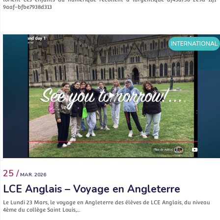
9aaf-bfbe7938d313
INTERNATIONAL
25 /
MAR. 2026
LCE Anglais – Voyage en Angleterre
Le Lundi 23 Mars, le voyage en Angleterre des élèves de LCE Anglais, du niveau
4ème du collège Saint Louis,…