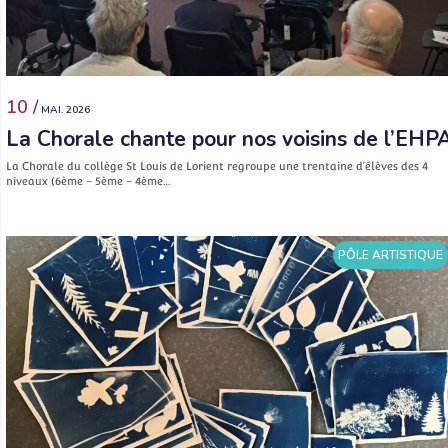
10 /
MAI. 2026
La Chorale chante pour nos voisins de l’EHP
La Chorale du collège St Louis de Lorient regroupe une trentaine d’élèves des 4
niveaux (6ème – 5ème – 4ème…
PÔLE ARTISTIQUE