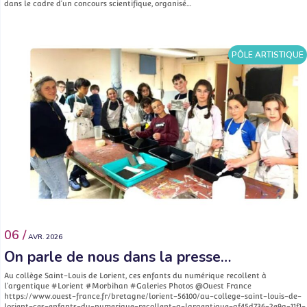
dans le cadre d’un concours scientifique, organisé…
PÔLE ARTISTIQUE
06 /
AVR. 2026
On parle de nous dans la presse…
Au collège Saint-Louis de Lorient, ces enfants du numérique recollent à
l’argentique #Lorient #Morbihan #Galeries Photos @Ouest France
https://www.ouest-france.fr/bretagne/lorient-56100/au-college-saint-louis-de-
lorient-ces-enfants-du-numerique-recollent-a-largentique-af45d736-2e9a-11f1-