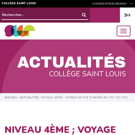
COLLÈGE SAINT LOUIS
CHANGER D'ÉTABLISSEMENT
Rechercher :
menu
ACTUALITÉS
COLLÈGE SAINT LOUIS
ACCUEIL
/
ACTUALITÉS
/
NIVEAU 4ÈME : VOYAGE DE FIN D’ANNÉE AU PUY DU FOU
NIVEAU 4ÈME : VOYAGE