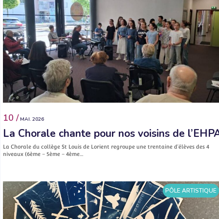
10 /
MAI. 2026
La Chorale chante pour nos voisins de l’EHP
La Chorale du collège St Louis de Lorient regroupe une trentaine d’élèves des 4
niveaux (6ème – 5ème – 4ème…
PÔLE ARTISTIQUE