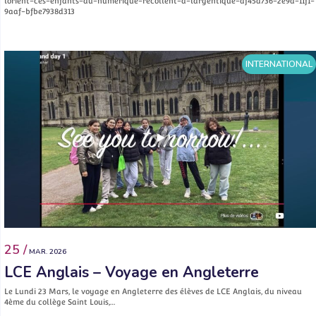
lorient-ces-enfants-du-numerique-recollent-a-largentique-af45d736-2e9a-11f1-
9aaf-bfbe7938d313
INTERNATIONAL
25 /
MAR. 2026
LCE Anglais – Voyage en Angleterre
Le Lundi 23 Mars, le voyage en Angleterre des élèves de LCE Anglais, du niveau
4ème du collège Saint Louis,…