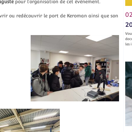
uguste
pour l’organisation de cet évènement.
02
rir ou redécouvrir le port de Keroman ainsi que son
20
Vou
doc
les 