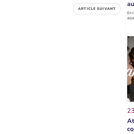
au
ARTICLE SUIVANT
En c
4ème
23
At
co