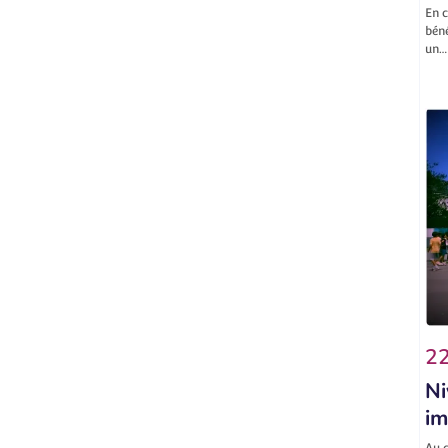
En c
béné
un…
22
Ni
im
Au c