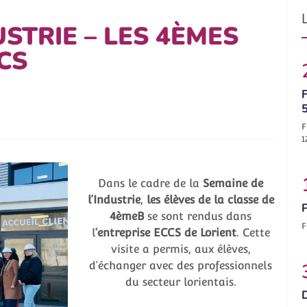
USTRIE – LES 4ÈMES
CS
F
F
1
Dans le cadre de la
Semaine de
l’Industrie
,
les élèves de la classe de
4èmeB
se sont rendus dans
F
l
‘entreprise ECCS de Lorient
. Cette
visite a permis, aux élèves,
d’échanger avec des professionnels
du secteur lorientais.