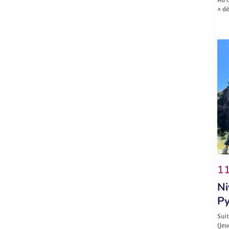
« d
11
Ni
Py
Suit
(Jeu