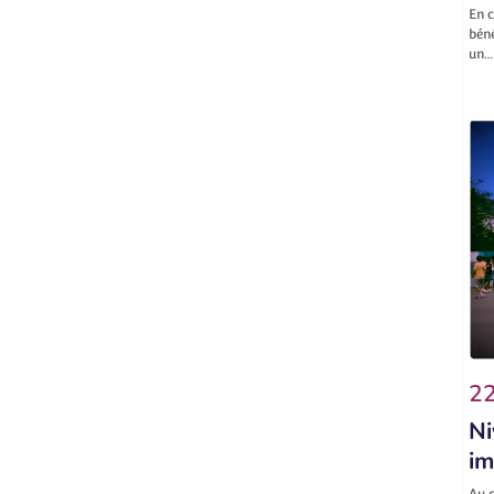
En c
béné
un…
22
Ni
im
Au c