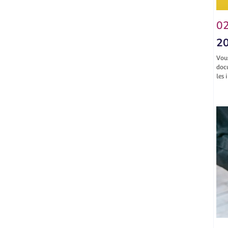
02
20
Vou
doc
les 