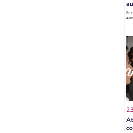
au
En c
4ème
23
At
co