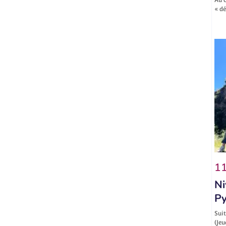
« d
11
Ni
Py
Suit
(Jeu