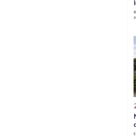
B
2
E