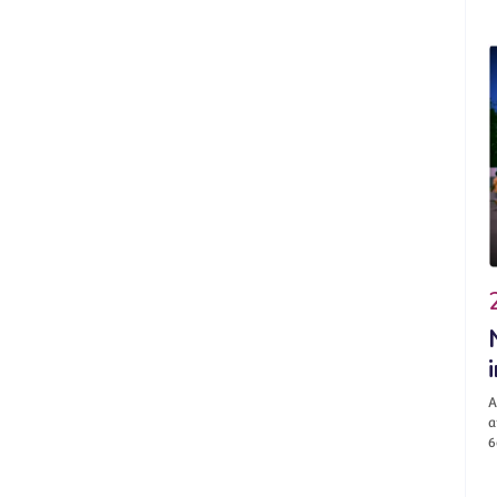
A
a
6