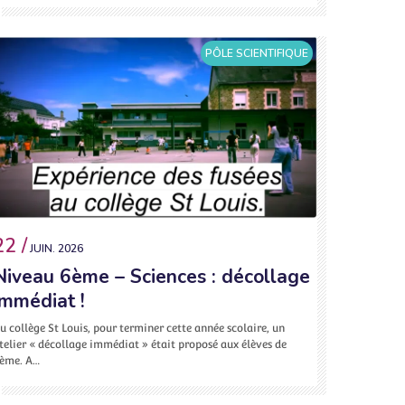
PÔLE SCIENTIFIQUE
22 /
JUIN. 2026
Niveau 6ème – Sciences : décollage
immédiat !
u collège St Louis, pour terminer cette année scolaire, un
telier « décollage immédiat » était proposé aux élèves de
ème. A…