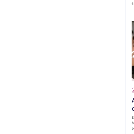
é
E
b
p