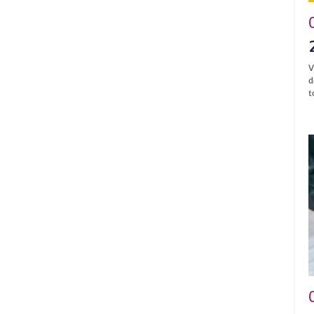
V
d
t