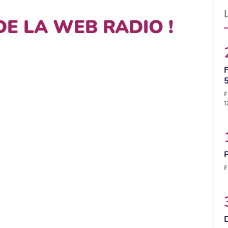
E LA WEB RADIO !
F
F
1
F