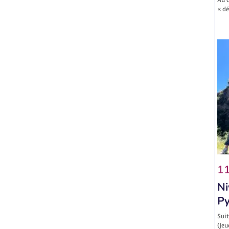
« d
11
Ni
Py
Suit
(Jeu