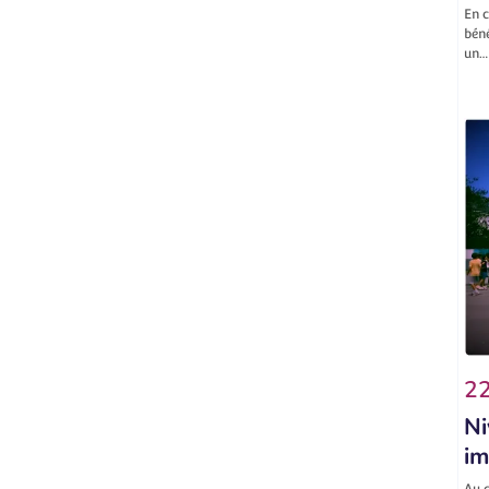
En c
béné
un…
22
Ni
im
Au c