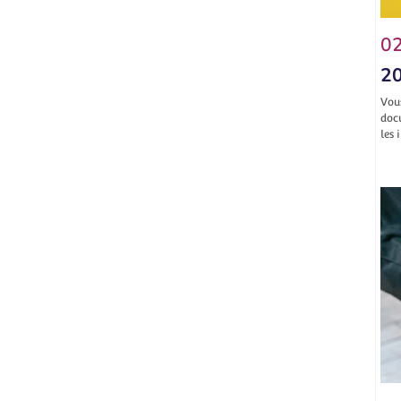
02
20
Vou
doc
les 