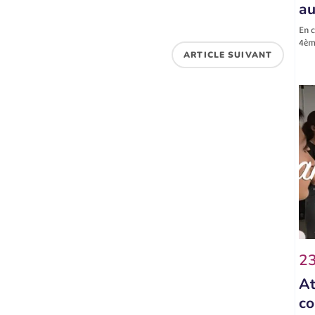
au
En c
4ème
ARTICLE SUIVANT
23
At
co