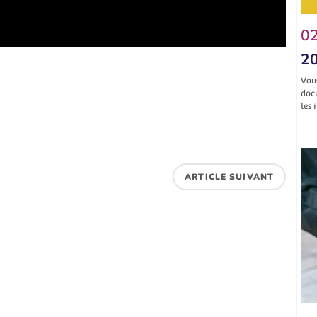
02
20
Vou
doc
les 
ARTICLE SUIVANT