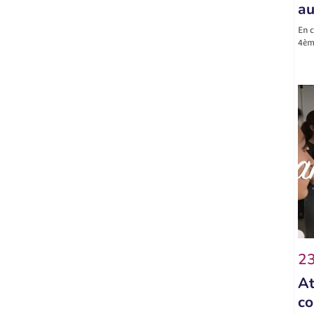
au
En c
4ème
23
At
co