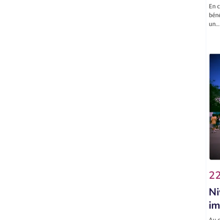
En c
béné
un…
22
Ni
im
Au c