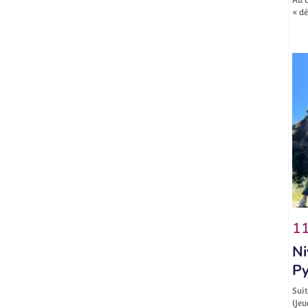
« d
11
Ni
Py
Suit
(Jeu