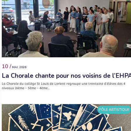
10 /
MAI. 2026
La Chorale chante pour nos voisins de l’EHP
La Chorale du collège St Louis de Lorient regroupe une trentaine d’élèves des 4
niveaux (6ème – 5ème – 4ème…
PÔLE ARTISTIQUE