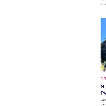
« d
11
Ni
Py
Suit
(Jeu