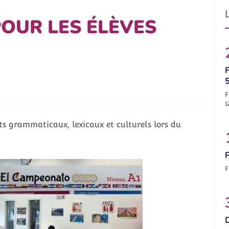
OUR LES ÉLÈVES
F
F
1
nts grammaticaux, lexicaux et culturels lors du
F