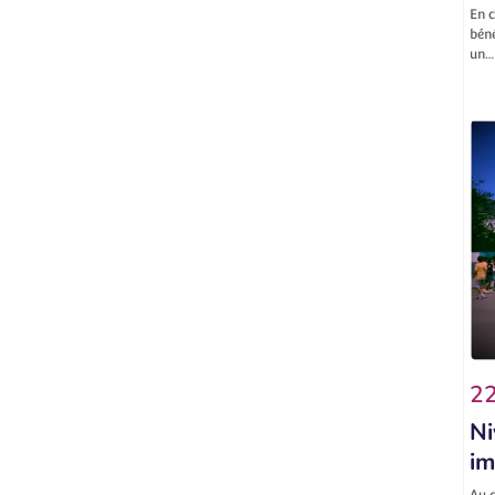
En c
béné
un…
22
Ni
im
Au c