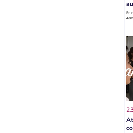
au
En c
4ème
23
At
co