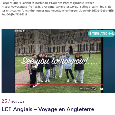
l’argentique #Lorient #Morbihan #Galeries Photos @Ouest France
https://www.ouest-france.fr/bretagne/lorient-56100/au-college-saint-louis-de-
lorient-ces-enfants-du-numerique-recollent-a-largentique-af45d736-2e9a-11f1-
9aaf-bfbe7938d313
INTERNATIONAL
25 /
MAR. 2026
LCE Anglais – Voyage en Angleterre