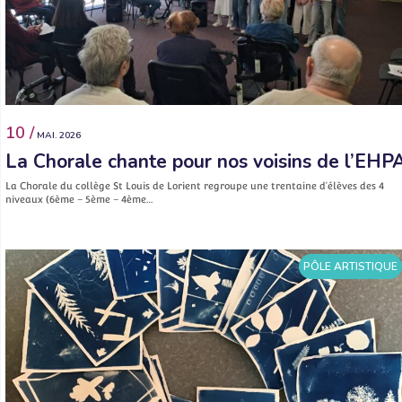
10 /
MAI. 2026
La Chorale chante pour nos voisins de l’EHP
La Chorale du collège St Louis de Lorient regroupe une trentaine d’élèves des 4
niveaux (6ème – 5ème – 4ème…
PÔLE ARTISTIQUE