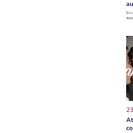
au
En c
4ème
23
At
co