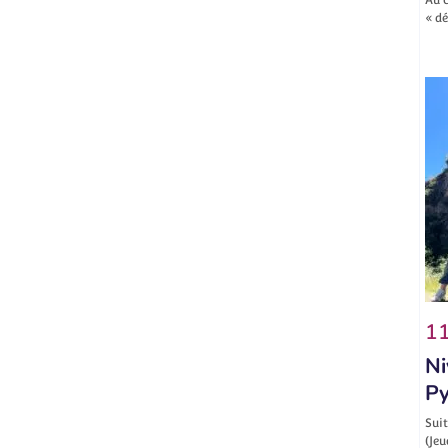
« d
11
Ni
Py
Suit
(Jeu