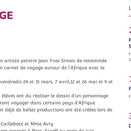
GE
F
F
1
e un artiste peintre Jean Yves Simon de renommée
un carnet de voyage autour de l’Afrique avec la
 vendredis 24 et 31 mars, 7 avril,12 et 26 mai et 9 et
 élèves ont du réaliser le dessin d’un personnage
F
feront voyager dans certains pays d’Afrique
et déjà de belles productions ont été créées lors de
 Caillebote et Mme Avry
sera exposée à Pont-Scorff au mois de juin