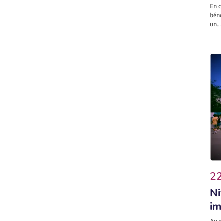
En c
béné
un…
22
Ni
im
Au c