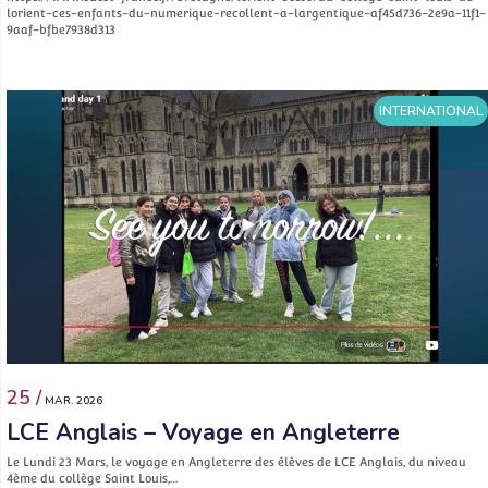
lorient-ces-enfants-du-numerique-recollent-a-largentique-af45d736-2e9a-11f1-
9aaf-bfbe7938d313
INTERNATIONAL
25 /
MAR. 2026
LCE Anglais – Voyage en Angleterre
Le Lundi 23 Mars, le voyage en Angleterre des élèves de LCE Anglais, du niveau
4ème du collège Saint Louis,…