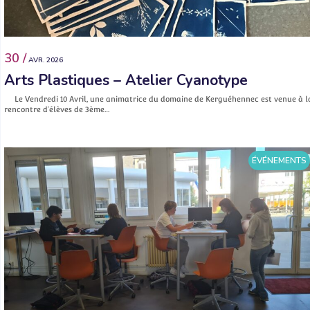
30 /
AVR. 2026
Arts Plastiques – Atelier Cyanotype
Le Vendredi 10 Avril, une animatrice du domaine de Kerguéhennec est venue à l
rencontre d’élèves de 3ème…
ÉVÉNEMENTS