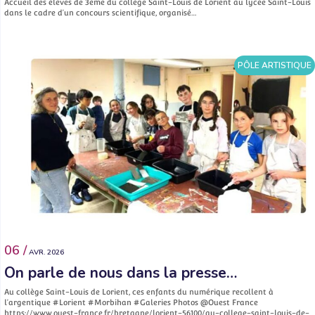
Accueil des élèves de 3ème du collège Saint-Louis de Lorient au lycée Saint-Louis
dans le cadre d’un concours scientifique, organisé…
PÔLE ARTISTIQUE
06 /
AVR. 2026
On parle de nous dans la presse…
Au collège Saint-Louis de Lorient, ces enfants du numérique recollent à
l’argentique #Lorient #Morbihan #Galeries Photos @Ouest France
https://www.ouest-france.fr/bretagne/lorient-56100/au-college-saint-louis-de-