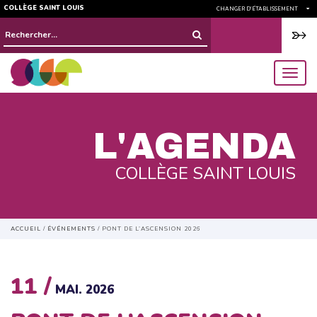
COLLÈGE SAINT LOUIS
CHANGER D'ÉTABLISSEMENT
Rechercher :
menu
L'AGENDA
COLLÈGE SAINT LOUIS
ACCUEIL
/
ÉVÉNEMENTS
/
PONT DE L’ASCENSION 2026
11 /
MAI. 2026