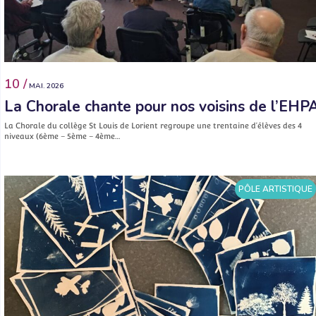
10 /
MAI. 2026
La Chorale chante pour nos voisins de l’EHP
La Chorale du collège St Louis de Lorient regroupe une trentaine d’élèves des 4
niveaux (6ème – 5ème – 4ème…
PÔLE ARTISTIQUE