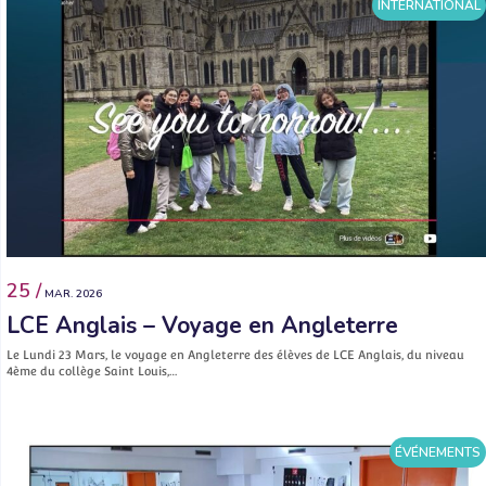
INTERNATIONAL
25 /
MAR. 2026
LCE Anglais – Voyage en Angleterre
Le Lundi 23 Mars, le voyage en Angleterre des élèves de LCE Anglais, du niveau
4ème du collège Saint Louis,…
ÉVÉNEMENTS