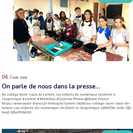
06 /
AVR. 2026
On parle de nous dans la presse…
Au collège Saint-Louis de Lorient, ces enfants du numérique recollent à
l’argentique #Lorient #Morbihan #Galeries Photos @Ouest France
https://www.ouest-france.fr/bretagne/lorient-56100/au-college-saint-louis-de-
lorient-ces-enfants-du-numerique-recollent-a-largentique-af45d736-2e9a-11f1-
9aaf-bfbe7938d313