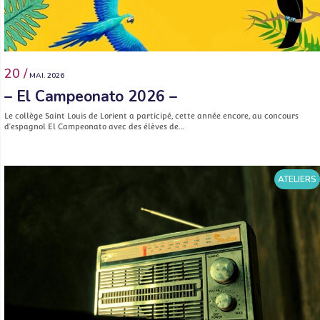
20 /
MAI. 2026
– El Campeonato 2026 –
Le collège Saint Louis de Lorient a participé, cette année encore, au concours
d’espagnol El Campeonato avec des élèves de…
ATELIERS