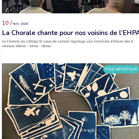
10 /
MAI. 2026
La Chorale chante pour nos voisins de l’EHP
La Chorale du collège St Louis de Lorient regroupe une trentaine d’élèves des 4
niveaux (6ème – 5ème – 4ème…
PÔLE ARTISTIQUE