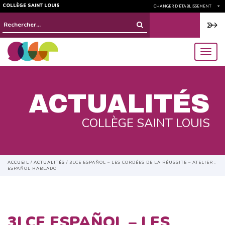
COLLÈGE SAINT LOUIS
CHANGER D'ÉTABLISSEMENT
Rechercher :
menu
ACTUALITÉS
COLLÈGE SAINT LOUIS
ACCUEIL
/
ACTUALITÉS
/
3LCE ESPAÑOL – LES CORDÉES DE LA RÉUSSITE – ATELIER :
ESPAÑOL HABLADO
3LCE ESPAÑOL – LES