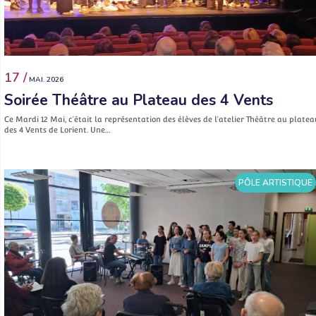
17 /
MAI. 2026
Soirée Théâtre au Plateau des 4 Vents
Ce Mardi 12 Mai, c’était la représentation des élèves de l’atelier Théâtre au platea
des 4 Vents de Lorient. Une…
PÔLE ARTISTIQUE