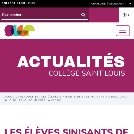
COLLÈGE SAINT LOUIS
CHANGER D'ÉTABLISSEMENT
Rechercher :
menu
ACTUALITÉS
COLLÈGE SAINT LOUIS
ACCUEIL
/
ACTUALITÉS
/
LES ÉLÈVES SINISANTS DE 5È SE METTENT AU DOUBLAGE
🤩 (CLIQUEZ ICI POUR VOIR LA VIDÉO)
LES ÉLÈVES SINISANTS DE