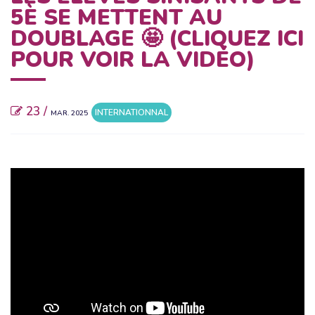
5È SE METTENT AU
DOUBLAGE 🤩 (CLIQUEZ ICI
POUR VOIR LA VIDÉO)
23 /
INTERNATIONNAL
MAR. 2025