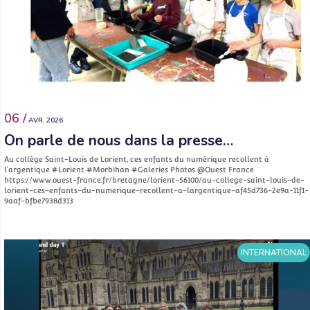
06 /
AVR. 2026
On parle de nous dans la presse…
Au collège Saint-Louis de Lorient, ces enfants du numérique recollent à
l’argentique #Lorient #Morbihan #Galeries Photos @Ouest France
https://www.ouest-france.fr/bretagne/lorient-56100/au-college-saint-louis-de-
lorient-ces-enfants-du-numerique-recollent-a-largentique-af45d736-2e9a-11f1-
9aaf-bfbe7938d313
INTERNATIONAL