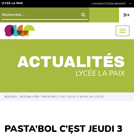
LYCÉE LA PAIX
CHANGER D'ÉTABLISSEMENT
Rechercher :
menu
ACTUALITÉS
LYCÉE LA PAIX
ACCUEIL
/
ACTUALITÉS
/
PASTA’BOL C’EST JEUDI 3 AVRIL AU LYCÉE
PASTA’BOL C’EST JEUDI 3