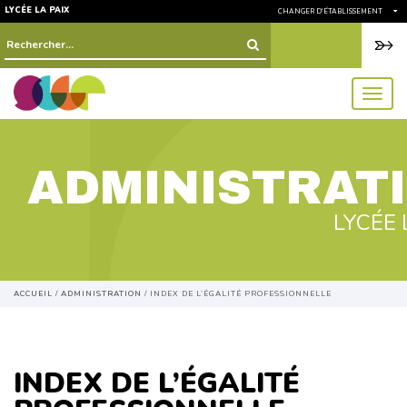
LYCÉE LA PAIX
CHANGER D'ÉTABLISSEMENT
Rechercher :
menu
ADMINISTRAT
LYCÉE 
ACCUEIL
/
ADMINISTRATION
/
INDEX DE L’ÉGALITÉ PROFESSIONNELLE
INDEX DE L’ÉGALITÉ