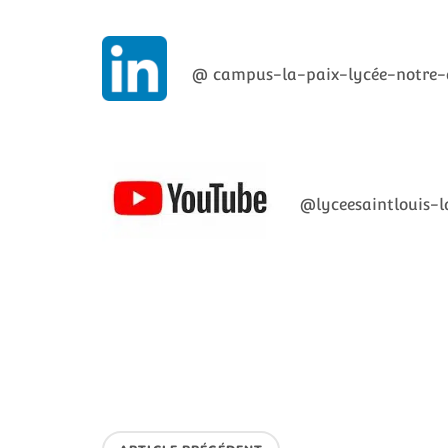
@ campus-la-paix-lycée-notre-
@lyceesaintlouis-l