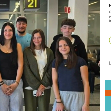
P
L
p
i