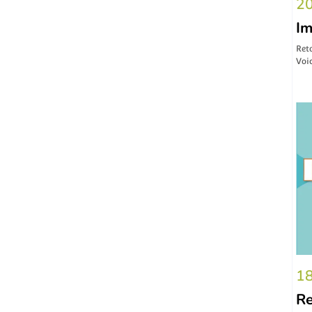
20
Im
Reto
Voic
18
Re