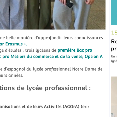
15
Une belle manière d’approfondir leurs connaissances
Re
par Erasmus +.
pr
ge d’études : trois lycéens de
première Bac pro
 pro Métiers du commerce et de la vente, Option A
Un r
lyc
e d’espagnol du lycée professionnel Notre Dame de
eurs années.
tions de lycée professionnel :
nisations et de leurs Activités (AGOrA) (ex :