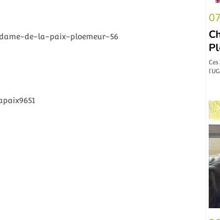
07
Ch
dame-de-la-paix-ploemeur-56
P
Ces 
l’UG
apaix9651