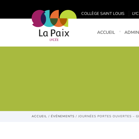
COLLÈGE SAINT LOUIS
LYC
ACCUEIL
ADMIN
ACCUEIL
/
ÉVÉNEMENTS
/
JOURNÉES PORTES OUVERTES – GR