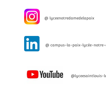
@ lyceenotredamedelapaix
@ campus-la-paix-lycée-notre-
@lyceesaintlouis-l