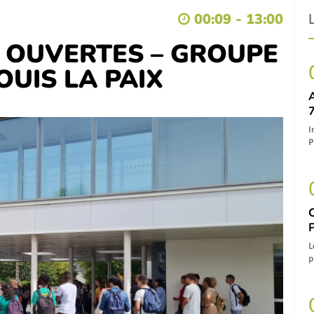
00:09 - 13:00
 OUVERTES – GROUPE
OUIS LA PAIX
7
I
P
L
p