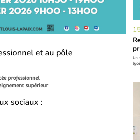
15
Re
pr
essionnel et au pôle
Un r
lyc
cée professionnel
seignement supérieur
ux sociaux :