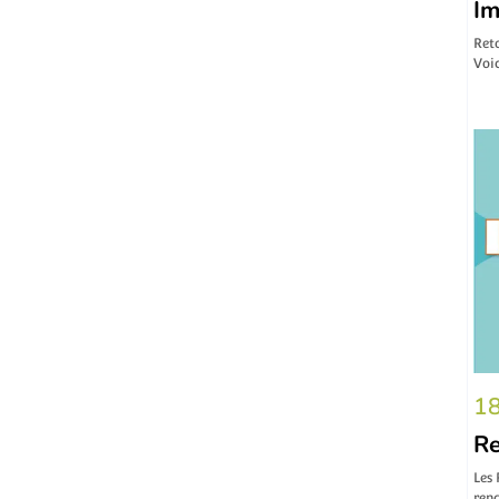
Im
Reto
Voic
18
Re
Les
renc