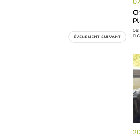
07
Ch
P
Ces 
l’UG
ÉVÉNEMENT SUIVANT
20