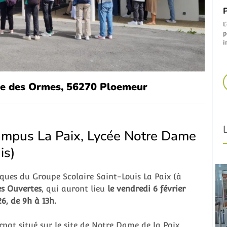
P
L
p
i
ue des Ormes, 56270 Ploemeur
ampus La Paix, Lycée Notre Dame
is)
ques du Groupe Scolaire Saint-Louis La Paix (à
es Ouvertes
, qui auront lieu
le vendredi 6 février
26, de 9h à 13h.
rnat situé sur le site de Notre Dame de la Paix,