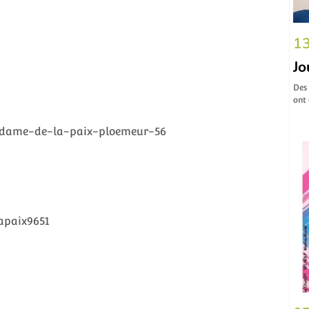
13
Jo
Des
ont
dame-de-la-paix-ploemeur-56
apaix9651