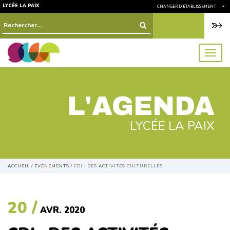
LYCÉE LA PAIX
CHANGER D'ÉTABLISSEMENT
Rechercher :
menu
L'AGENDA
LYCÉE LA PAIX
ACCUEIL
/
ÉVÉNEMENTS
/
CDI : DES ACTIVITÉS CULTURELLES
20 /
AVR. 2020