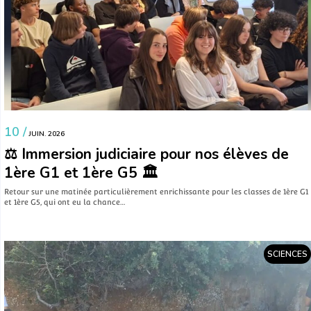
10 /
JUIN. 2026
⚖️ Immersion judiciaire pour nos élèves de
1ère G1 et 1ère G5 🏛️
​Retour sur une matinée particulièrement enrichissante pour les classes de 1ère G1
et 1ère G5, qui ont eu la chance…
SCIENCES