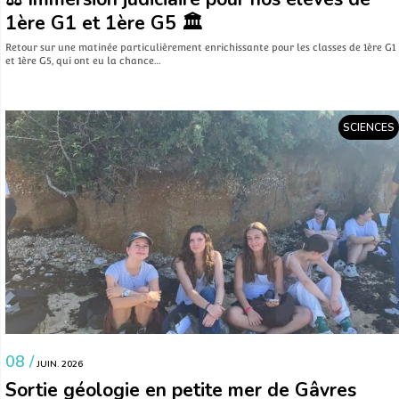
1ère G1 et 1ère G5 🏛️
​Retour sur une matinée particulièrement enrichissante pour les classes de 1ère G1
et 1ère G5, qui ont eu la chance…
SCIENCES
08 /
JUIN. 2026
Sortie géologie en petite mer de Gâvres