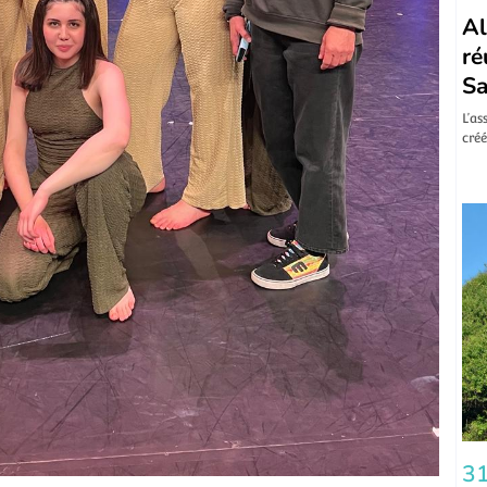
Al
ré
Sa
L’as
créé
31