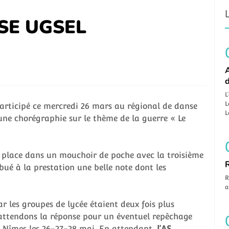
SE UGSEL
A
L
L
participé ce mercredi 26 mars au régional de danse
L
une chorégraphie sur le thème de la guerre « Le
e place dans un mouchoir de poche avec la troisième
bué à la prestation une belle note dont les
R
a
car les groupes de lycée étaient deux fois plus
attendons la réponse pour un éventuel repêchage
à Nîmes les 26-27-28 mai. En attendant,
l’AS