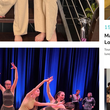
15
Ma
Lo
Tous
lund