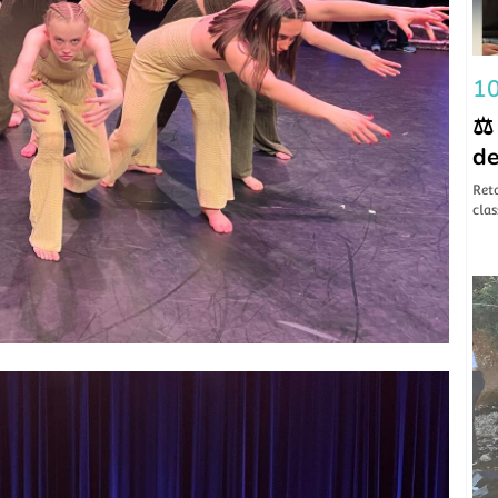
10
⚖️
de
​Ret
clas