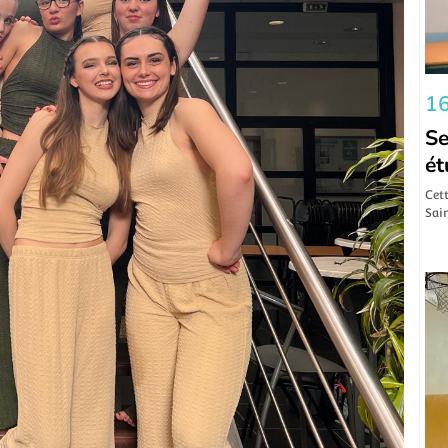
16
Se
ét
Cett
Sain