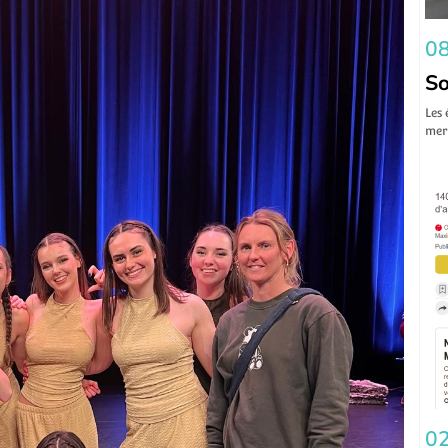
08
So
Les 
mer 
02