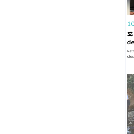
10
⚖️
de
​Ret
clas