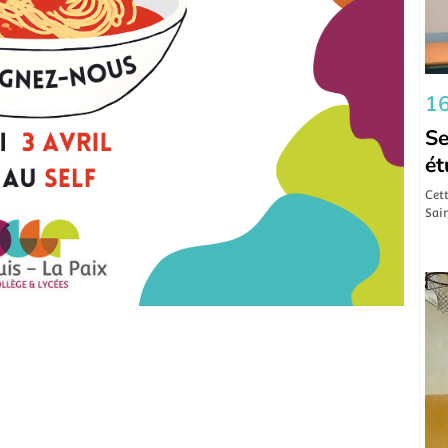
16
Se
ét
Cett
Sain