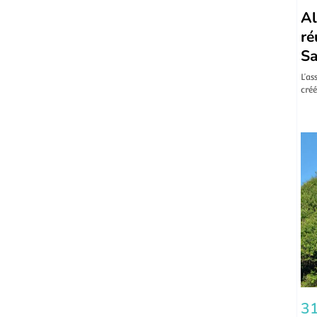
Al
ré
Sa
L’as
créé
31