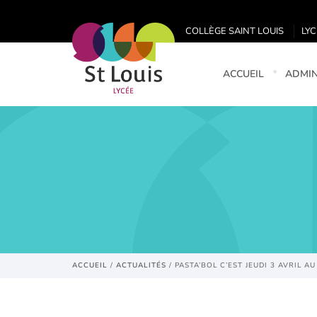
COLLÈGE SAINT LOUIS
LYC
ACCUEIL
ADMIN
ACCUEIL
/
ACTUALITÉS
/
PASTA’BOL C’EST JEUDI 3 AVRIL AU