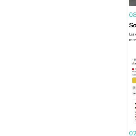
08
So
Les 
mer 
02