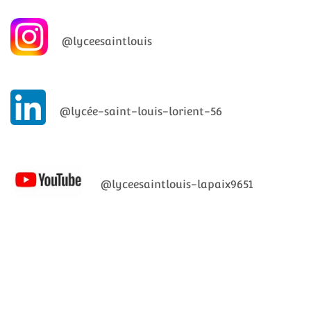
@lyceesaintlouis
@lycée-saint-louis-lorient-56
@lyceesaintlouis-lapaix9651