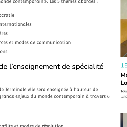
monde contemporain ». Les 5 thèmes abordés :
ocratie
nternationales
ères
ources et modes de communication
ions
15
e l’enseignement de spécialité
Ma
Lo
 de Terminale elle sera enseignée à hauteur de
Tous
s grands enjeux du monde contemporain à travers 6
lund
conflits et modes de résolution