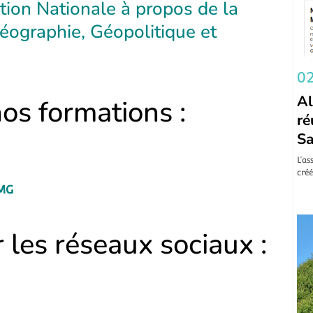
ation Nationale à propos de la
éographie, Géopolitique et
02
Al
nos formations :
ré
Sa
L’as
créé
TMG
les réseaux sociaux :