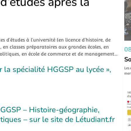
d’études après la
s d’études à l’université (en licence d’histoire, de
), en classes préparatoires aux grandes écoles, en
08
s Politiques, en école de commerce et de management…
So
ur la spécialité HGGSP au lycée »,
Les 
mer 
HGGSP – Histoire-géographie,
tiques – sur le site de Létudiant.fr