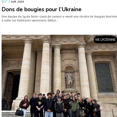
07 /
AVR. 2026
Dons de bougies pour l’Ukraine
Une équipe du lycée Saint-Louis de Lorient a mené une récolte de bougies destiné
à aider les habitants ukrainiens. Début…
VIE LYCÉENNE