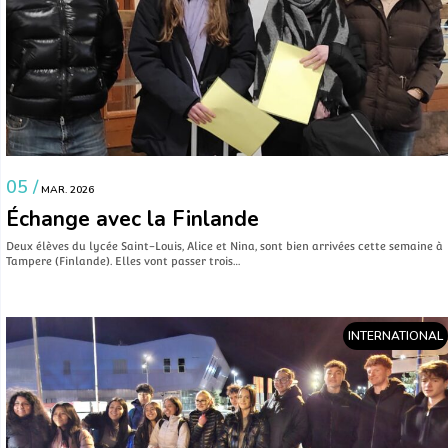
05 /
MAR. 2026
Échange avec la Finlande
Deux élèves du lycée Saint-Louis, Alice et Nina, sont bien arrivées cette semaine à
Tampere (Finlande). Elles vont passer trois…
INTERNATIONAL