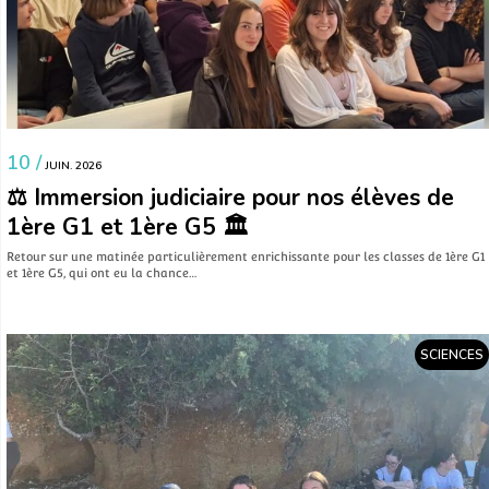
10 /
JUIN. 2026
⚖️ Immersion judiciaire pour nos élèves de
1ère G1 et 1ère G5 🏛️
​Retour sur une matinée particulièrement enrichissante pour les classes de 1ère G1
et 1ère G5, qui ont eu la chance…
SCIENCES