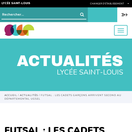
LYCÉE SAINT-LOUIS
CHANGER D'ÉTABLISSEMENT
Rechercher :
menu
ACTUALITÉS
LYCÉE SAINT-LOUIS
ACCUEIL
/
ACTUALITÉS
/
FUTSAL : LES CADETS GARÇONS ARRIVENT SECOND AU
DÉPARTEMENTAL UGSEL
FUTSAL : LES CADETS