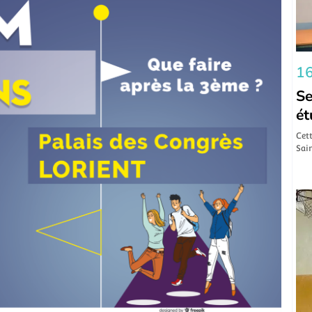
16
Se
ét
Cett
Sain