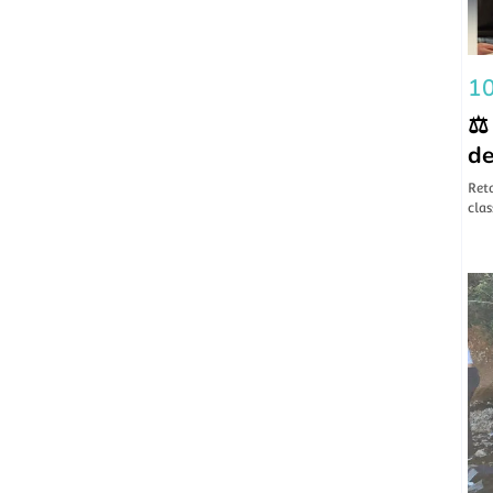
10
⚖️
de
​Ret
clas