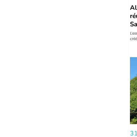
Al
ré
Sa
L’as
créé
31