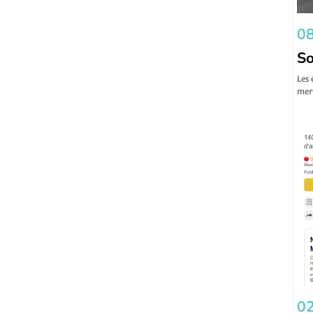
08
So
Les 
mer 
02