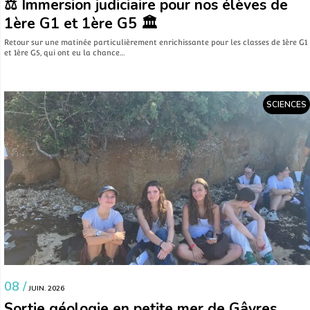
⚖️ Immersion judiciaire pour nos élèves de
1ère G1 et 1ère G5 🏛️
​Retour sur une matinée particulièrement enrichissante pour les classes de 1ère G1
et 1ère G5, qui ont eu la chance…
SCIENCES
08 /
JUIN. 2026
Sortie géologie en petite mer de Gâvres