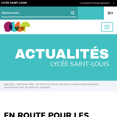
LYCÉE SAINT-LOUIS
CHANGER D'ÉTABLISSEMENT
Rechercher :
menu
ACTUALITÉS
LYCÉE SAINT-LOUIS
ACCUEIL
/
ACTUALITÉS
/
EN ROUTE POUR LES ÉLECTIONS EUROPÉENNES –
INTERVENTION DE BREIZH EUROPE
EN ROUTE POUR LES