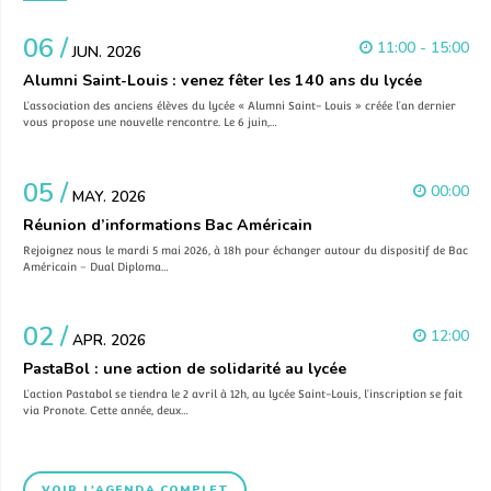
06 /
11:00 - 15:00
JUN. 2026
Alumni Saint-Louis : venez fêter les 140 ans du lycée
L’association des anciens élèves du lycée « Alumni Saint- Louis » créée l’an dernier
vous propose une nouvelle rencontre. Le 6 juin,…
05 /
00:00
MAY. 2026
Réunion d’informations Bac Américain
Rejoignez nous le mardi 5 mai 2026, à 18h pour échanger autour du dispositif de Bac
Américain – Dual Diploma…
02 /
12:00
APR. 2026
PastaBol : une action de solidarité au lycée
L’action Pastabol se tiendra le 2 avril à 12h, au lycée Saint-Louis, l’inscription se fait
via Pronote. Cette année, deux…
VOIR L'AGENDA COMPLET