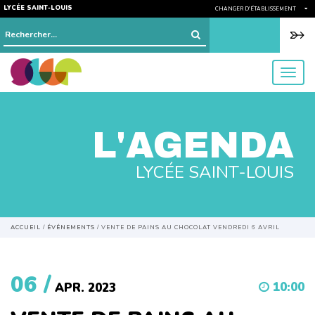
LYCÉE SAINT-LOUIS
CHANGER D'ÉTABLISSEMENT
Rechercher :
menu
L'AGENDA
LYCÉE SAINT-LOUIS
ACCUEIL
/
ÉVÉNEMENTS
/
VENTE DE PAINS AU CHOCOLAT VENDREDI 6 AVRIL
06 /
10:00
APR. 2023