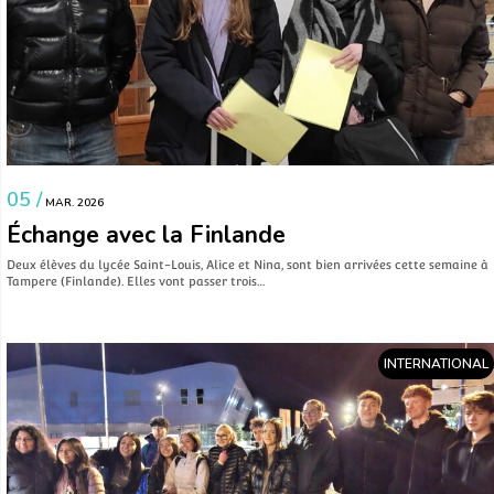
05 /
MAR. 2026
Échange avec la Finlande
Deux élèves du lycée Saint-Louis, Alice et Nina, sont bien arrivées cette semaine à
Tampere (Finlande). Elles vont passer trois…
INTERNATIONAL