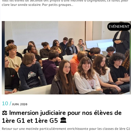
Tous les élèves de Seconde ont profité d’une matinée d’Olympiades, ce lundi, pour
clore leur année scolaire. Par petits groupes…
EVÉNEMENT
10 /
JUIN. 2026
⚖️ Immersion judiciaire pour nos élèves de
1ère G1 et 1ère G5 🏛️
​Retour sur une matinée particulièrement enrichissante pour les classes de 1ère G1