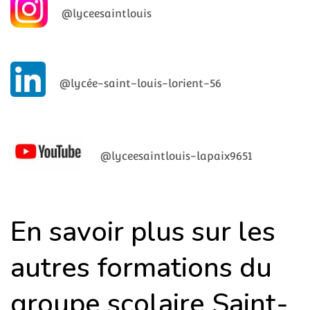
@lyceesaintlouis
@lycée-saint-louis-lorient-56
@lyceesaintlouis-lapaix9651
En savoir plus sur les
autres formations du
groupe scolaire Saint-