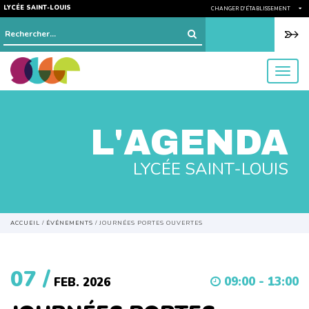
LYCÉE SAINT-LOUIS
CHANGER D'ÉTABLISSEMENT
Rechercher :
menu
L'AGENDA
LYCÉE SAINT-LOUIS
ACCUEIL
/
ÉVÉNEMENTS
/
JOURNÉES PORTES OUVERTES
07 /
09:00 - 13:00
FEB. 2026